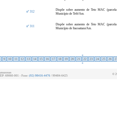
Dispõe sobre aumento de Teto MAC (parcela ú
nº 312
Município de Tefé/Am.
Dispõe sobre aumento de Teto MAC (parcela ú
nº 311
Município de Itacoatiara/Am.
«
8
9
10
11
12
13
14
15
16
17
18
19
20
21
22
23
24
25
26
2
»
 Amazonas
© 2
 CEP: 69060-001 - Fone:
(92) 98416-4476
/ 99484-6425