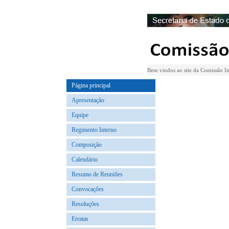
Bem vindos ao site da Comissão In
Página principal
Apresentação
Equipe
Regimento Interno
Composição
Calendário
Resumo de Reuniões
Convocações
Resoluções
Erratas