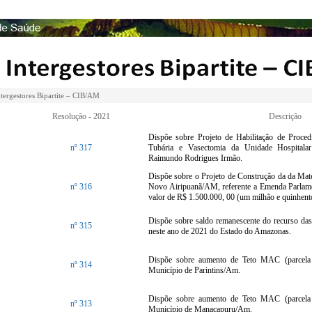
tergestores Bipartite – CIB/AM
Resolução - 2021
Descrição
Dispõe sobre Projeto de Habilitação de Proce
nº 317
Tubária e Vasectomia da Unidade Hospitala
Raimundo Rodrigues Irmão.
Dispõe sobre o Projeto de Construção da da Mate
nº 316
Novo Airipuanã/AM, referente a Emenda Parlame
valor de R$ 1.500.000, 00 (um milhão e quinhento
Dispõe sobre saldo remanescente do recurso das 
nº 315
neste ano de 2021 do Estado do Amazonas.
Dispõe sobre aumento de Teto MAC (parcela ú
nº 314
Município de Parintins/Am.
Dispõe sobre aumento de Teto MAC (parcela ú
nº 313
Município de Manacapuru/Am.