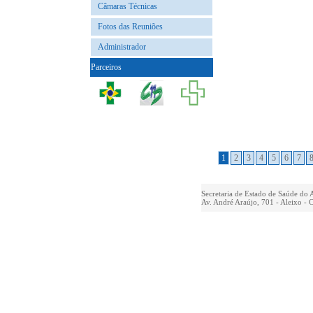
Câmaras Técnicas
Fotos das Reuniões
Administrador
Parceiros
1
2
3
4
5
6
7
Secretaria de Estado de Saúde do
Av. André Araújo, 701 - Aleixo -