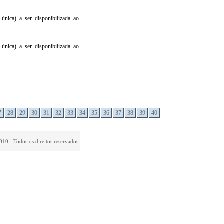
nica) a ser disponibilizada ao
nica) a ser disponibilizada ao
7
28
29
30
31
32
33
34
35
36
37
38
39
40
010 - Todos os direitos reservados.