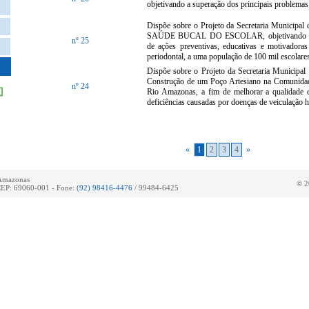
objetivando a superação dos principais problema
Dispõe sobre o Projeto da Secretaria Munici
SAÚDE BUCAL DO ESCOLAR, objetivando pro
nº 25
de ações preventivas, educativas e motivadoras
periodontal, a uma população de 100 mil escolar
Dispõe sobre o Projeto da Secretaria Municipal
Construção de um Poço Artesiano na Comunidad
nº 24
Rio Amazonas, a fim de melhorar a qualidade 
deficiências causadas por doenças de veiculação h
«
1
2
3
4
»
 Amazonas
© 2
 CEP: 69060-001 - Fone:
(92) 98416-4476
/ 99484-6425