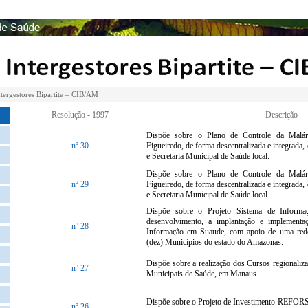
tergestores Bipartite – CIB/AM
Resolução - 1997
Descrição
Dispõe sobre o Plano de Controle da Malár
nº 30
Figueiredo, de forma descentralizada e integrad
e Secretaria Municipal de Saúde local.
Dispõe sobre o Plano de Controle da Malár
nº 29
Figueiredo, de forma descentralizada e integrad
e Secretaria Municipal de Saúde local.
Dispõe sobre o Projeto Sistema de Inform
desenvolvimento, a implantação e implementa
nº 28
Informação em Suaude, com apoio de uma rede
(dez) Municípios do estado do Amazonas.
Dispõe sobre a realização dos Cursos regionaliz
nº 27
Municipais de Saúde, em Manaus.
Dispõe sobre o Projeto de Investimento REFOR
nº 26