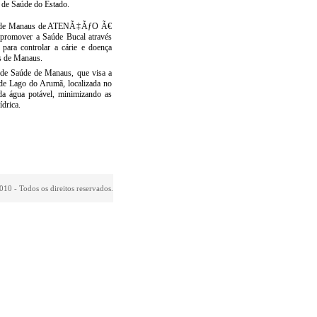
s de Saúde do Estado.
pal de Manaus de ATENÃ‡ÃƒO Ã€
mover a Saúde Bucal através
 para controlar a cárie e doença
es de Manaus.
 de Saúde de Manaus, que visa a
e Lago do Arumã, localizada no
da água potável, minimizando as
ídrica.
010 - Todos os direitos reservados.